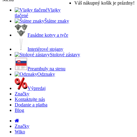
Váš nákupný košík je prázdny!
Vlajky
tlačené
Štátne znaky
Fasádne kotvy a tyče
Interiérové stojany
Stolové zástavy
Preambuly na stenu
Odznaky
Výpredaj
Značky
Kontaktujte nás
Dodanie a platba
Blog
Značky
Wiko