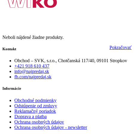
Neboli nájdené žiadne produkty.
Pokračovať
Kontakt
Obchod – SVK, s.r.o., Chotčanská 117/40, 09101 Stropkov
+421 918 610 437
info@najpredaj.sk
fb.com/najpredaj.sk
Informácie
Obchodné podmienky
Odstúpenie od zmluvy
Reklamačný poriadok
Doprava a platba
Ochrana osobných údajov
Ochrana osobných údajov - newsletter