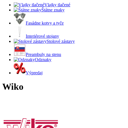
Vlajky tlačené
Štátne znaky
Fasádne kotvy a tyče
Interiérové stojany
Stolové zástavy
Preambuly na stenu
Odznaky
Výpredaj
Wiko