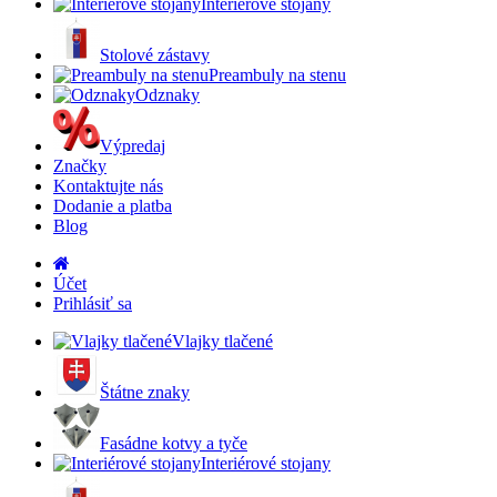
Interiérové stojany
Stolové zástavy
Preambuly na stenu
Odznaky
Výpredaj
Značky
Kontaktujte nás
Dodanie a platba
Blog
Účet
Prihlásiť sa
Vlajky tlačené
Štátne znaky
Fasádne kotvy a tyče
Interiérové stojany