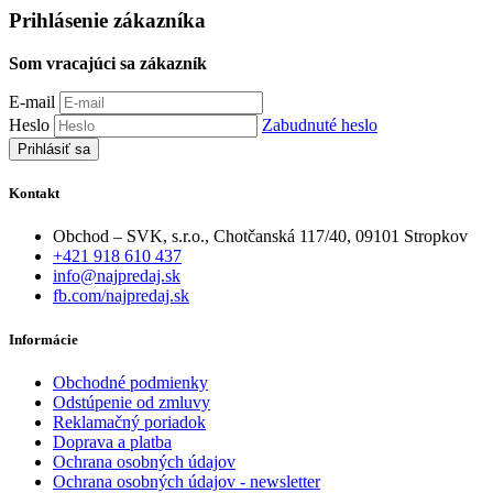
Prihlásenie zákazníka
Som vracajúci sa zákazník
E-mail
Heslo
Zabudnuté heslo
Kontakt
Obchod – SVK, s.r.o., Chotčanská 117/40, 09101 Stropkov
+421 918 610 437
info@najpredaj.sk
fb.com/najpredaj.sk
Informácie
Obchodné podmienky
Odstúpenie od zmluvy
Reklamačný poriadok
Doprava a platba
Ochrana osobných údajov
Ochrana osobných údajov - newsletter