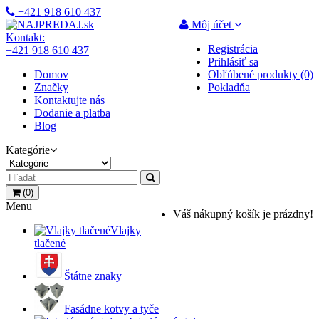
+421 918 610 437
Môj účet
Kontakt:
Registrácia
+421 918 610 437
Prihlásiť sa
Domov
Obľúbené produkty (0)
Značky
Pokladňa
Kontaktujte nás
Dodanie a platba
Blog
Kategórie
(0)
Menu
Váš nákupný košík je prázdny!
Vlajky
tlačené
Štátne znaky
Fasádne kotvy a tyče