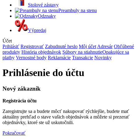
Stolové zástavy
Preambuly na stenu
Odznaky
Výpredaj
Účet
Prihlásiť
Registrovať
Zabudnuté heslo
Môj účet
Adresár
Obľúbené
produkty
História objednávok
Súbory na stiahnutie
Opakujúce sa
platby
Vernostné body
Reklamácie
Transakcie
Novinky
Prihlásenie do účtu
Nový zákazník
Registrácia účtu
Zaregistrujte sa a budete môcť nakupovať rýchlejšie, budete mať
aktuálny prehľad o stave vašich objednávok a môžete si prezerať
objednávky, ktoré ste už uskutočnili.
Pokračovať