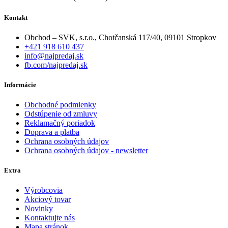
Kontakt
Obchod – SVK, s.r.o., Chotčanská 117/40, 09101 Stropkov
+421 918 610 437
info@najpredaj.sk
fb.com/najpredaj.sk
Informácie
Obchodné podmienky
Odstúpenie od zmluvy
Reklamačný poriadok
Doprava a platba
Ochrana osobných údajov
Ochrana osobných údajov - newsletter
Extra
Výrobcovia
Akciový tovar
Novinky
Kontaktujte nás
Mapa stránok