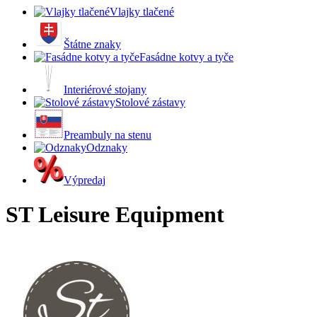
Vlajky tlačené
Štátne znaky
Fasádne kotvy a tyče
Interiérové stojany
Stolové zástavy
Preambuly na stenu
Odznaky
Výpredaj
ST Leisure Equipment