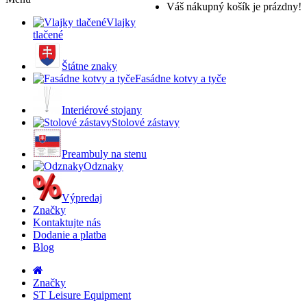
Váš nákupný košík je prázdny!
Vlajky
tlačené
Štátne znaky
Fasádne kotvy a tyče
Interiérové stojany
Stolové zástavy
Preambuly na stenu
Odznaky
Výpredaj
Značky
Kontaktujte nás
Dodanie a platba
Blog
Značky
ST Leisure Equipment