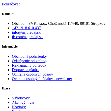
Pokračovať
Kontakt
Obchod – SVK, s.r.o., Chotčanská 117/40, 09101 Stropkov
+421 918 610 437
info@najpredaj.sk
fb.com/najpredaj.sk
Informácie
Obchodné podmienky
Odstúpenie od zmluvy
Reklamačný poriadok
Doprava a platba
Ochrana osobných údajov
Ochrana osobných údajov - newsletter
Extra
Výrobcovia
Akciový tovar
Novinky