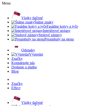
Menu
Vlajky tlačené
Štátne znaky
Fasádne kotvy a tyče
Interiérové stojany
Stolové zástavy
Preambuly na stenu
Odznaky
Výpredaj
Značky
Kontaktujte nás
Dodanie a platba
Blog
Značky
Effect
Vlajky tlačené