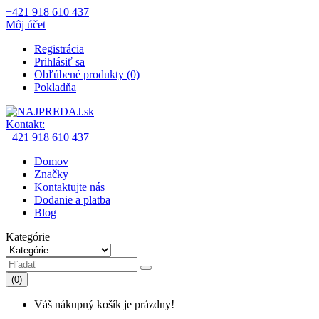
+421 918 610 437
Môj účet
Registrácia
Prihlásiť sa
Obľúbené produkty (0)
Pokladňa
Kontakt:
+421 918 610 437
Domov
Značky
Kontaktujte nás
Dodanie a platba
Blog
Kategórie
(0)
Váš nákupný košík je prázdny!