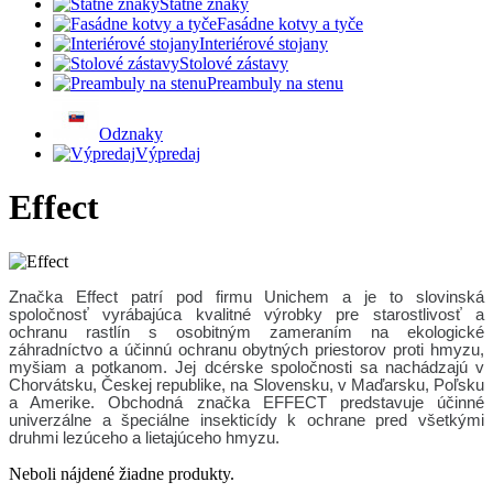
Štátne znaky
Fasádne kotvy a tyče
Interiérové stojany
Stolové zástavy
Preambuly na stenu
Odznaky
Výpredaj
Effect
Značka
Effect
patrí pod firmu Unichem a
je to slovinská
spoločnosť vyrábajúca kvalitné výrobky pre starostlivosť a
ochranu rastlín s osobitným zameraním na ekologické
záhradníctvo a účinnú ochranu obytných priestorov proti hmyzu,
myšiam a potkanom.
Jej dcérske spoločnosti sa nachádzajú v
Chorvátsku, Českej republike, na Slovensku, v Maďarsku, Poľsku
a Amerike.
Obchodná značka EFFECT predstavuje účinné
univerzálne a
špeciálne insekticídy
k ochrane pred všetkými
druhmi lezúceho a lietajúceho hmyzu.
Neboli nájdené žiadne produkty.