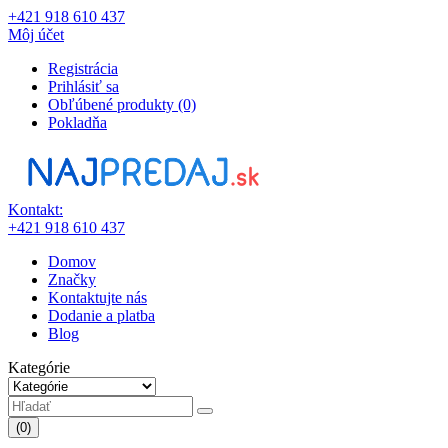
+421 918 610 437
Môj účet
Registrácia
Prihlásiť sa
Obľúbené produkty (0)
Pokladňa
Kontakt:
+421 918 610 437
Domov
Značky
Kontaktujte nás
Dodanie a platba
Blog
Kategórie
(0)