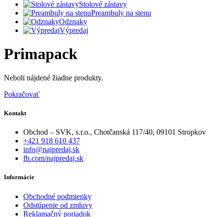
Stolové zástavy
Preambuly na stenu
Odznaky
Výpredaj
Primapack
Neboli nájdené žiadne produkty.
Pokračovať
Kontakt
Obchod – SVK, s.r.o., Chotčanská 117/40, 09101 Stropkov
+421 918 610 437
info@najpredaj.sk
fb.com/najpredaj.sk
Informácie
Obchodné podmienky
Odstúpenie od zmluvy
Reklamačný poriadok