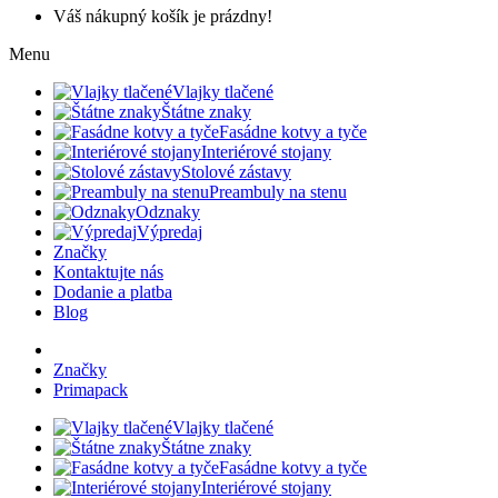
Váš nákupný košík je prázdny!
Menu
Vlajky tlačené
Štátne znaky
Fasádne kotvy a tyče
Interiérové stojany
Stolové zástavy
Preambuly na stenu
Odznaky
Výpredaj
Značky
Kontaktujte nás
Dodanie a platba
Blog
Značky
Primapack
Vlajky tlačené
Štátne znaky
Fasádne kotvy a tyče
Interiérové stojany